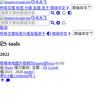
木木飞
所有文章
标签
分类
友链
关于
简体中文
木木飞
取消
所有文章
标签
分类
友链
关于
简体中文
tools
2022
转换本地图片视频为base64的json
01-03
由
Hugo
强力驱动 | 主题 -
LoveIt
2021 - 2026
mmfei
|
粤ICP备15086948号-1