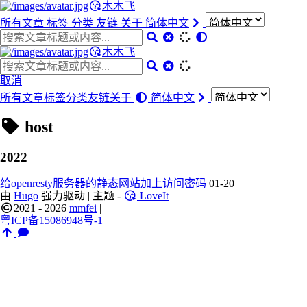
木木飞
所有文章
标签
分类
友链
关于
简体中文
木木飞
取消
所有文章
标签
分类
友链
关于
简体中文
host
2022
给openresty服务器的静态网站加上访问密码
01-20
由
Hugo
强力驱动 | 主题 -
LoveIt
2021 - 2026
mmfei
|
粤ICP备15086948号-1