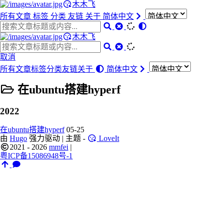
木木飞
所有文章
标签
分类
友链
关于
简体中文
木木飞
取消
所有文章
标签
分类
友链
关于
简体中文
在ubuntu搭建hyperf
2022
在ubuntu搭建hyperf
05-25
由
Hugo
强力驱动 | 主题 -
LoveIt
2021 - 2026
mmfei
|
粤ICP备15086948号-1