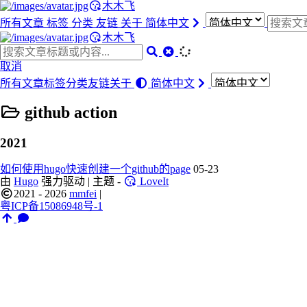
木木飞
所有文章
标签
分类
友链
关于
简体中文
木木飞
取消
所有文章
标签
分类
友链
关于
简体中文
github action
2021
如何使用hugo快速创建一个github的page
05-23
由
Hugo
强力驱动 | 主题 -
LoveIt
2021 - 2026
mmfei
|
粤ICP备15086948号-1