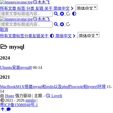
木木飞
所有文章
标签
分类
友链
关于
简体中文
木木飞
取消
所有文章
标签
分类
友链
关于
简体中文
mysql
2024
Ubuntu安装mysql8
06-14
2021
MacBookM1X搭建mysql和redis以及php的swoole和hyperf环境
11-
14
由
Hugo
强力驱动 | 主题 -
LoveIt
2021 - 2026
mmfei
|
粤ICP备15086948号-1