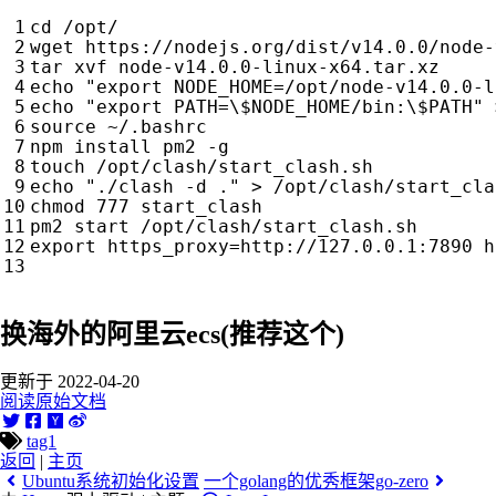
cd
 /opt/

wget https://nodejs.org/dist/v14.0.0/node-
echo
"export NODE_HOME=/opt/node-v14.0.0-l
echo
"export PATH=\$NODE_HOME/bin:\$PATH"
source
 ~/.bashrc

npm install pm2 -g

echo
"./clash -d ."
 > /opt/clash/start_cla
chmod 
777
 start_clash

export
https_proxy
=
http://127.0.0.1:7890 
h
换海外的阿里云ecs(推荐这个)
更新于 2022-04-20
阅读原始文档
tag1
返回
|
主页
Ubuntu系统初始化设置
一个golang的优秀框架go-zero