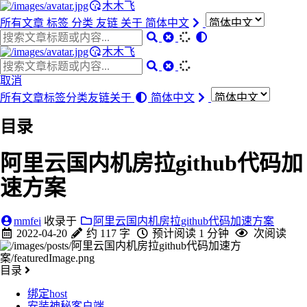
木木飞
所有文章
标签
分类
友链
关于
简体中文
木木飞
取消
所有文章
标签
分类
友链
关于
简体中文
目录
阿里云国内机房拉github代码加
速方案
mmfei
收录于
阿里云国内机房拉github代码加速方案
2022-04-20
约 117 字
预计阅读 1 分钟
次阅读
目录
绑定host
安装神秘客户端