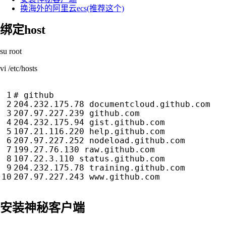
换海外的阿里云ecs(推荐这个)
绑定host
su root
vi /etc/hosts
# github
204.232.175.78 documentcloud.github.com

207.97.227.239 github.com

204.232.175.94 gist.github.com

107.21.116.220 help.github.com

207.97.227.252 nodeload.github.com

199.27.76.130 raw.github.com

107.22.3.110 status.github.com

204.232.175.78 training.github.com

安装神秘客户端