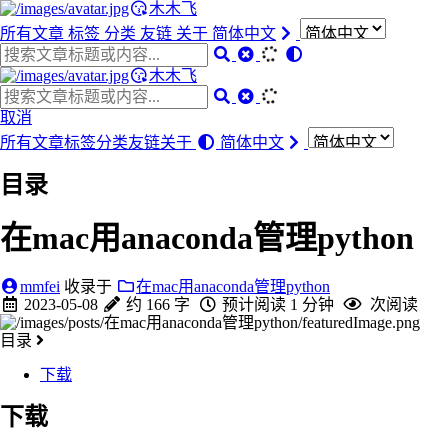
木木飞
所有文章
标签
分类
友链
关于
简体中文
木木飞
取消
所有文章
标签
分类
友链
关于
简体中文
目录
在mac用anaconda管理python
mmfei
收录于
在mac用anaconda管理python
2023-05-08
约 166 字
预计阅读 1 分钟
次阅读
目录
下载
下载