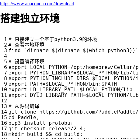
https://www.anaconda.com/download
搭建独立环境
# 直接建立一个基于python3.9的环境
# 查看本地环境
find 
`
dirname 
$(
dirname 
$(
which python3
))
`
# 设置编译环境
export
LOCAL_PYTHON
=
/opt/homebrew/Cellar/
p
export
PYTHON_LIBRARY
=
$LOCAL_PYTHON
export
PYTHON_INCLUDE_DIRS
=
$LOCAL_PYTHON
export
PATH
=
$LOCAL_PYTHON
/bin:
$PATH
export
LD_LIBRARY_PATH
=
$LOCAL_PYTHON
export
DYLD_LIBRARY_PATH
=
$LOCAL_PYTHON
/lib

# 从源码编译
cd
 Paddle
;
pip3 install protobuf

git checkout release/2.4
;
mkdir build 
&&
cd
 build
;