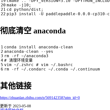
cmake .. -DPY_VERSION
=
3.10 -DPYTHON_INCLUD
make -j10
;
cd
 python/dist
;
pip3 install -U paddlepaddle-0.0.0-cp310-c
彻底清空 anaconda
conda install anaconda-clean

anaconda-clean --yes

# 清理环境变量
vim ~/.zshrc 
# vim ~/.bashrc
其他链接
https://zhuanlan.zhihu.com/p/569142358?utm_id=0
更新于 2023-05-08