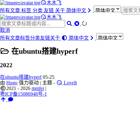
木木飞
所有文章
标签
分类
友链
关于
简体中文
木木飞
取消
所有文章
标签
分类
友链
关于
简体中文
在ubuntu搭建hyperf
2022
在ubuntu搭建hyperf
05-25
由
Hugo
强力驱动 | 主题 -
LoveIt
2021 - 2026
mmfei
|
粤ICP备15086948号-1