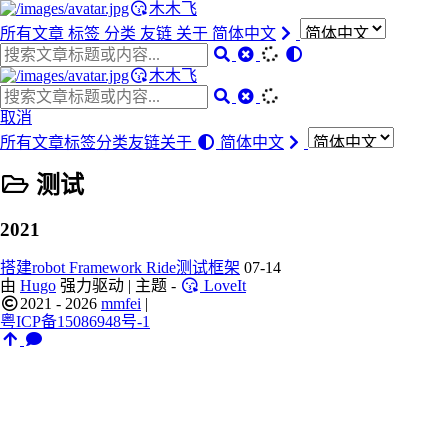
木木飞
所有文章
标签
分类
友链
关于
简体中文
木木飞
取消
所有文章
标签
分类
友链
关于
简体中文
测试
2021
搭建robot Framework Ride测试框架
07-14
由
Hugo
强力驱动 | 主题 -
LoveIt
2021 - 2026
mmfei
|
粤ICP备15086948号-1