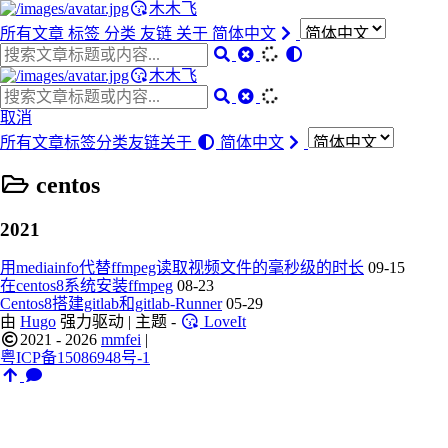
木木飞
所有文章
标签
分类
友链
关于
简体中文
木木飞
取消
所有文章
标签
分类
友链
关于
简体中文
centos
2021
用mediainfo代替ffmpeg读取视频文件的毫秒级的时长
09-15
在centos8系统安装ffmpeg
08-23
Centos8搭建gitlab和gitlab-Runner
05-29
由
Hugo
强力驱动 | 主题 -
LoveIt
2021 - 2026
mmfei
|
粤ICP备15086948号-1