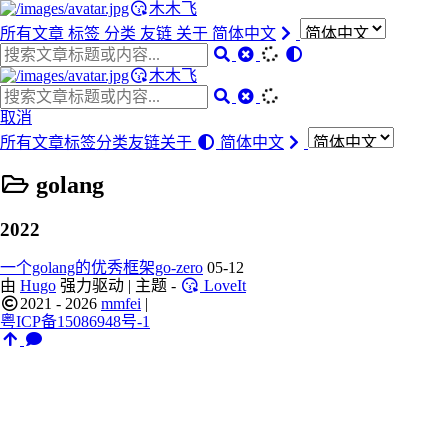
木木飞
所有文章
标签
分类
友链
关于
简体中文
木木飞
取消
所有文章
标签
分类
友链
关于
简体中文
golang
2022
一个golang的优秀框架go-zero
05-12
由
Hugo
强力驱动 | 主题 -
LoveIt
2021 - 2026
mmfei
|
粤ICP备15086948号-1