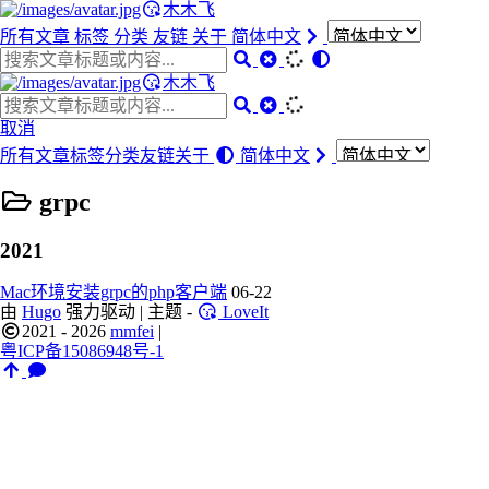
木木飞
所有文章
标签
分类
友链
关于
简体中文
木木飞
取消
所有文章
标签
分类
友链
关于
简体中文
grpc
2021
Mac环境安装grpc的php客户端
06-22
由
Hugo
强力驱动 | 主题 -
LoveIt
2021 - 2026
mmfei
|
粤ICP备15086948号-1