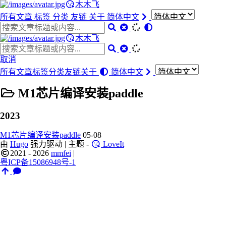
木木飞
所有文章
标签
分类
友链
关于
简体中文
木木飞
取消
所有文章
标签
分类
友链
关于
简体中文
M1芯片编译安装paddle
2023
M1芯片编译安装paddle
05-08
由
Hugo
强力驱动 | 主题 -
LoveIt
2021 - 2026
mmfei
|
粤ICP备15086948号-1