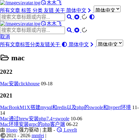
木木飞
所有文章
标签
分类
友链
关于
简体中文
木木飞
取消
所有文章
标签
分类
友链
关于
简体中文
mac
2022
Mac安装clickhouse
09-18
2021
MacBookM1X搭建mysql和redis以及php的swoole和hyperf环境
11-
14
Mac通过brew安装php7.4+swoole
10-06
Mac环境安装grpc的php客户端
06-22
由
Hugo
强力驱动 | 主题 -
LoveIt
2021 - 2026
mmfei
|