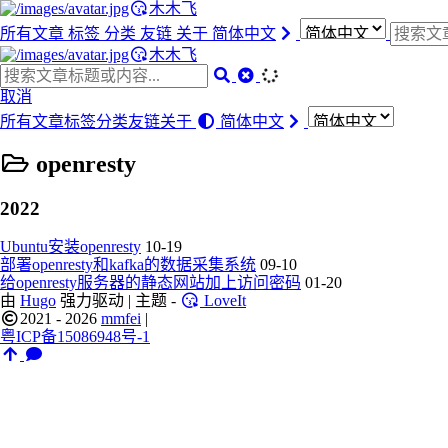
木木飞
所有文章
标签
分类
友链
关于
简体中文
木木飞
取消
所有文章
标签
分类
友链
关于
简体中文
openresty
2022
Ubuntu安装openresty
10-19
部署openresty和kafka的数据采集系统
09-10
给openresty服务器的静态网站加上访问密码
01-20
由
Hugo
强力驱动 | 主题 -
LoveIt
2021 - 2026
mmfei
|
粤ICP备15086948号-1