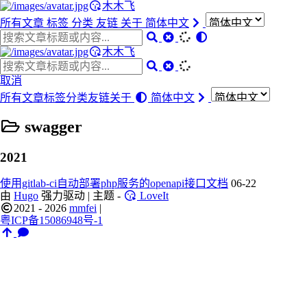
木木飞
所有文章
标签
分类
友链
关于
简体中文
木木飞
取消
所有文章
标签
分类
友链
关于
简体中文
swagger
2021
使用gitlab-ci自动部署php服务的openapi接口文档
06-22
由
Hugo
强力驱动 | 主题 -
LoveIt
2021 - 2026
mmfei
|
粤ICP备15086948号-1