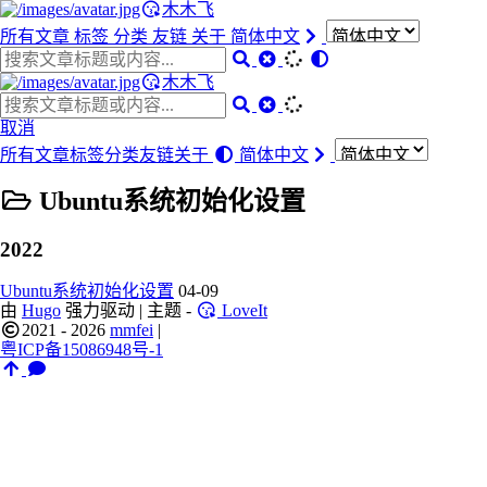
木木飞
所有文章
标签
分类
友链
关于
简体中文
木木飞
取消
所有文章
标签
分类
友链
关于
简体中文
Ubuntu系统初始化设置
2022
Ubuntu系统初始化设置
04-09
由
Hugo
强力驱动 | 主题 -
LoveIt
2021 - 2026
mmfei
|
粤ICP备15086948号-1