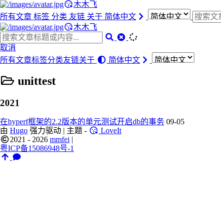
木木飞
所有文章
标签
分类
友链
关于
简体中文
木木飞
取消
所有文章
标签
分类
友链
关于
简体中文
unittest
2021
在hyperf框架的2.2版本的单元测试开启db的事务
09-05
由
Hugo
强力驱动 | 主题 -
LoveIt
2021 - 2026
mmfei
|
粤ICP备15086948号-1