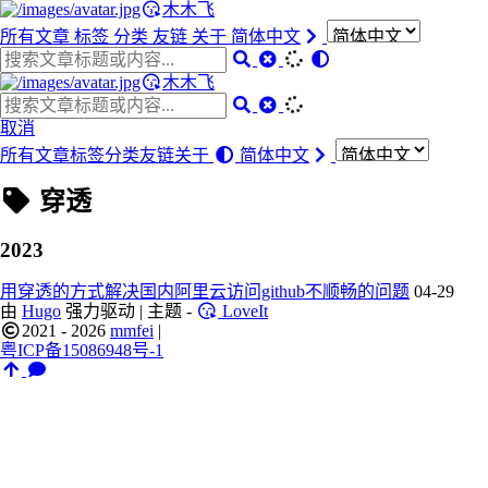
木木飞
所有文章
标签
分类
友链
关于
简体中文
木木飞
取消
所有文章
标签
分类
友链
关于
简体中文
穿透
2023
用穿透的方式解决国内阿里云访问github不顺畅的问题
04-29
由
Hugo
强力驱动 | 主题 -
LoveIt
2021 - 2026
mmfei
|
粤ICP备15086948号-1