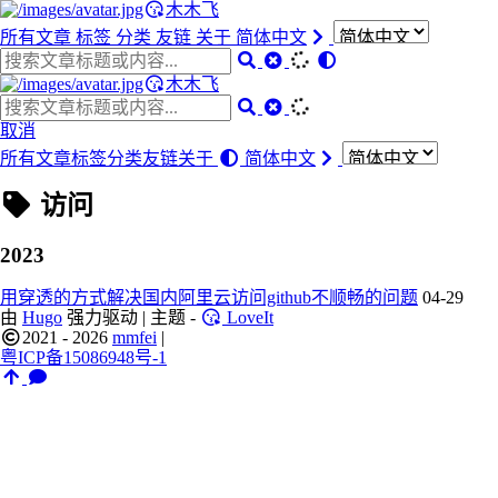
木木飞
所有文章
标签
分类
友链
关于
简体中文
木木飞
取消
所有文章
标签
分类
友链
关于
简体中文
访问
2023
用穿透的方式解决国内阿里云访问github不顺畅的问题
04-29
由
Hugo
强力驱动 | 主题 -
LoveIt
2021 - 2026
mmfei
|
粤ICP备15086948号-1