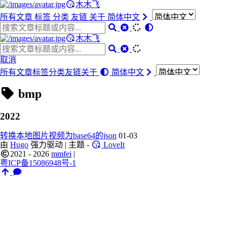
木木飞
所有文章
标签
分类
友链
关于
简体中文
木木飞
取消
所有文章
标签
分类
友链
关于
简体中文
bmp
2022
转换本地图片视频为base64的json
01-03
由
Hugo
强力驱动 | 主题 -
LoveIt
2021 - 2026
mmfei
|
粤ICP备15086948号-1