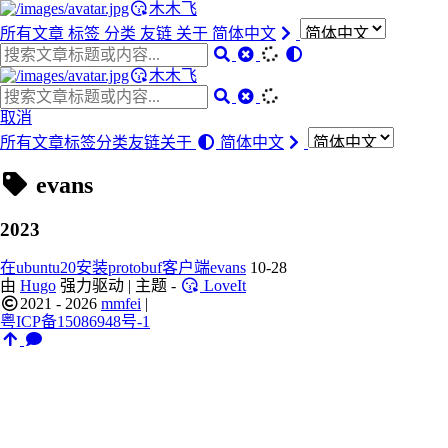
木木飞
所有文章
标签
分类
友链
关于
简体中文
木木飞
取消
所有文章
标签
分类
友链
关于
简体中文
evans
2023
在ubuntu20安装protobuf客户端evans
10-28
由
Hugo
强力驱动 | 主题 -
LoveIt
2021 - 2026
mmfei
|
粤ICP备15086948号-1