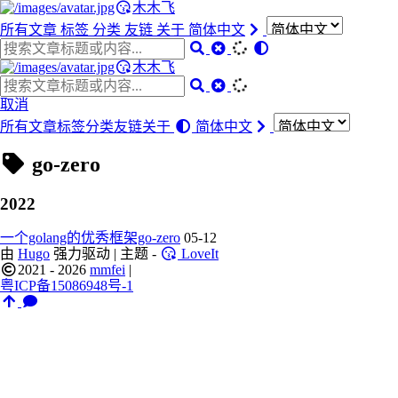
木木飞
所有文章
标签
分类
友链
关于
简体中文
木木飞
取消
所有文章
标签
分类
友链
关于
简体中文
go-zero
2022
一个golang的优秀框架go-zero
05-12
由
Hugo
强力驱动 | 主题 -
LoveIt
2021 - 2026
mmfei
|
粤ICP备15086948号-1