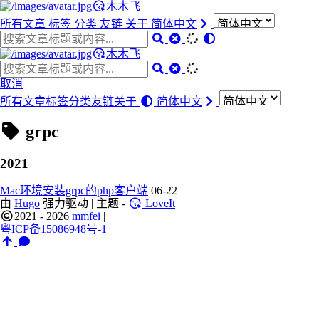
木木飞
所有文章
标签
分类
友链
关于
简体中文
木木飞
取消
所有文章
标签
分类
友链
关于
简体中文
grpc
2021
Mac环境安装grpc的php客户端
06-22
由
Hugo
强力驱动 | 主题 -
LoveIt
2021 - 2026
mmfei
|
粤ICP备15086948号-1