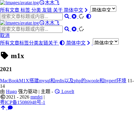
木木飞
所有文章
标签
分类
友链
关于
简体中文
木木飞
取消
所有文章
标签
分类
友链
关于
简体中文
m1x
2021
MacBookM1X搭建mysql和redis以及php的swoole和hyperf环境
11-
14
由
Hugo
强力驱动 | 主题 -
LoveIt
2021 - 2026
mmfei
|
粤ICP备15086948号-1