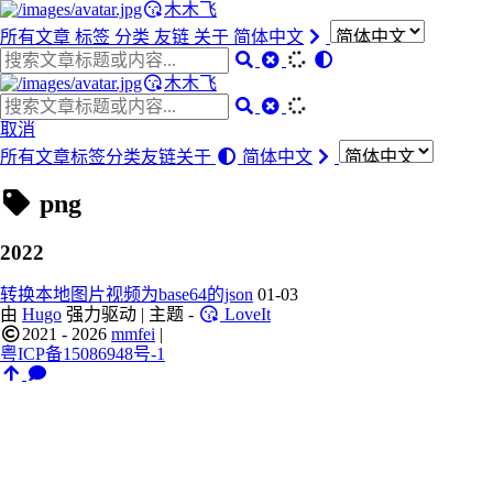
木木飞
所有文章
标签
分类
友链
关于
简体中文
木木飞
取消
所有文章
标签
分类
友链
关于
简体中文
png
2022
转换本地图片视频为base64的json
01-03
由
Hugo
强力驱动 | 主题 -
LoveIt
2021 - 2026
mmfei
|
粤ICP备15086948号-1