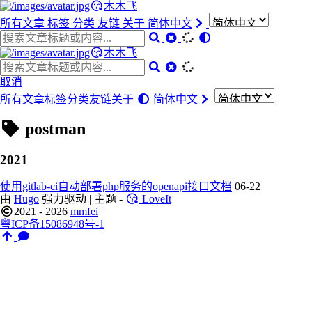
木木飞
所有文章
标签
分类
友链
关于
简体中文
木木飞
取消
所有文章
标签
分类
友链
关于
简体中文
postman
2021
使用gitlab-ci自动部署php服务的openapi接口文档
06-22
由
Hugo
强力驱动 | 主题 -
LoveIt
2021 - 2026
mmfei
|
粤ICP备15086948号-1