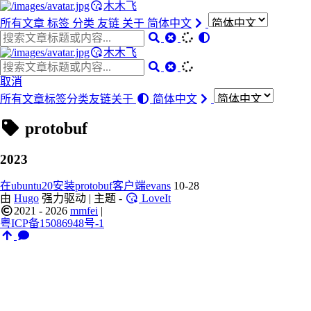
木木飞
所有文章
标签
分类
友链
关于
简体中文
木木飞
取消
所有文章
标签
分类
友链
关于
简体中文
protobuf
2023
在ubuntu20安装protobuf客户端evans
10-28
由
Hugo
强力驱动 | 主题 -
LoveIt
2021 - 2026
mmfei
|
粤ICP备15086948号-1