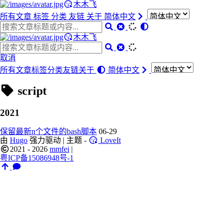
木木飞
所有文章
标签
分类
友链
关于
简体中文
木木飞
取消
所有文章
标签
分类
友链
关于
简体中文
script
2021
保留最新n个文件的bash脚本
06-29
由
Hugo
强力驱动 | 主题 -
LoveIt
2021 - 2026
mmfei
|
粤ICP备15086948号-1