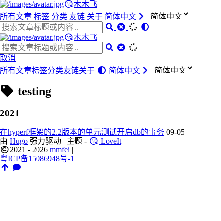
木木飞
所有文章
标签
分类
友链
关于
简体中文
木木飞
取消
所有文章
标签
分类
友链
关于
简体中文
testing
2021
在hyperf框架的2.2版本的单元测试开启db的事务
09-05
由
Hugo
强力驱动 | 主题 -
LoveIt
2021 - 2026
mmfei
|
粤ICP备15086948号-1