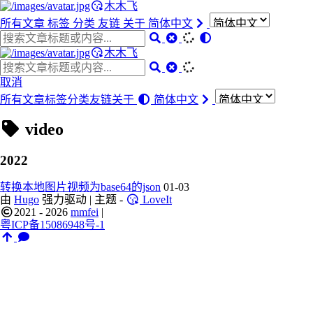
木木飞
所有文章
标签
分类
友链
关于
简体中文
木木飞
取消
所有文章
标签
分类
友链
关于
简体中文
video
2022
转换本地图片视频为base64的json
01-03
由
Hugo
强力驱动 | 主题 -
LoveIt
2021 - 2026
mmfei
|
粤ICP备15086948号-1