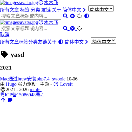
木木飞
所有文章
标签
分类
友链
关于
简体中文
木木飞
取消
所有文章
标签
分类
友链
关于
简体中文
yasd
2021
Mac通过brew安装php7.4+swoole
10-06
由
Hugo
强力驱动 | 主题 -
LoveIt
2021 - 2026
mmfei
|
粤ICP备15086948号-1