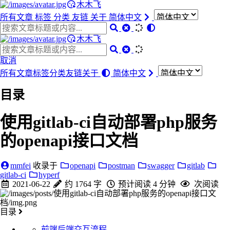
木木飞
所有文章
标签
分类
友链
关于
简体中文
木木飞
取消
所有文章
标签
分类
友链
关于
简体中文
目录
使用gitlab-ci自动部署php服务
的openapi接口文档
mmfei
收录于
openapi
postman
swagger
gitlab
gitlab-ci
hyperf
2021-06-22
约 1764 字
预计阅读 4 分钟
次阅读
目录
前端后端交互流程