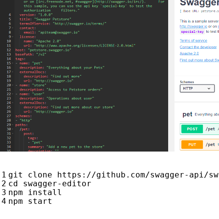
git clone https://github.com/swagger-api/sw
cd
 swagger-editor

npm install
