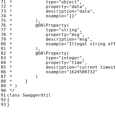
 */
class
SwaggerUtil
{
}