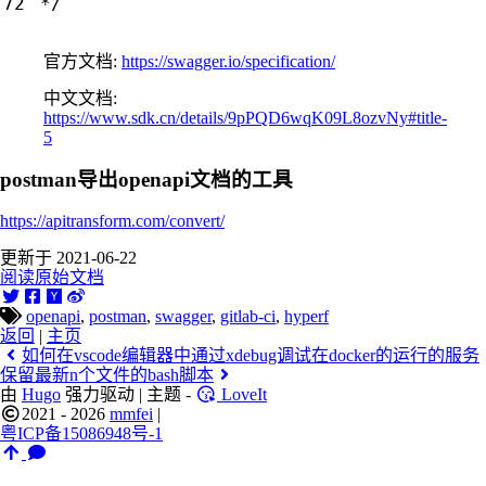
 */
官方文档:
https://swagger.io/specification/
中文文档:
https://www.sdk.cn/details/9pPQD6wqK09L8ozvNy#title-
5
postman导出openapi文档的工具
https://apitransform.com/convert/
更新于 2021-06-22
阅读原始文档
openapi
,
postman
,
swagger
,
gitlab-ci
,
hyperf
返回
|
主页
如何在vscode编辑器中通过xdebug调试在docker的运行的服务
保留最新n个文件的bash脚本
由
Hugo
强力驱动 | 主题 -
LoveIt
2021 - 2026
mmfei
|
粤ICP备15086948号-1