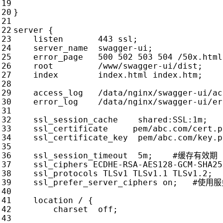
}
server
{
listen
443
ssl
;
server_name
swagger-ui
;
error_page
500
502
503
504
/50x.html
root
/www/swagger-ui/dist
;
index
index.html
index.htm
;
access_log
/data/nginx/swagger-ui/ac
error_log
/data/nginx/swagger-ui/er
ssl_session_cache
shared:SSL:1m
;
ssl_certificate
pem/abc.com/cert.p
ssl_certificate_key
pem/abc.com/key.p
ssl_session_timeout
5m
;
ssl_ciphers
ECDHE-RSA-AES128-GCM-SHA25
ssl_protocols
TLSv1
TLSv1.1
TLSv1.2
;
ssl_prefer_server_ciphers
on
;
location
/
{
charset
off
;