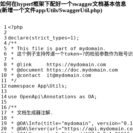
如何在hyperf框架下配好一个swagger文档基本信息
(新增一个文件app/Utils/SwaggerUtil.php)
<?
php
declare
(
strict_types
=
1
);
 * @contact  
it@mydomain.com
 */
namespace
App\Utils
;
use
OpenApi\Annotations
as
OA
;