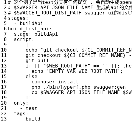
# 这个例子是当test分支有任何提交 , 会自动生成openapi-
# $SWAGGER_API_JSON_FILE_NAME 生成的api的文
# $SWAGGER_ROOT_DIST_PATH swagger-ui的di
stages
:
- 
buildApi
build_test_api
:
stage
:
buildApi
script
:
- 
|
      fi
only
:
- 
test
tags
:
- 
build