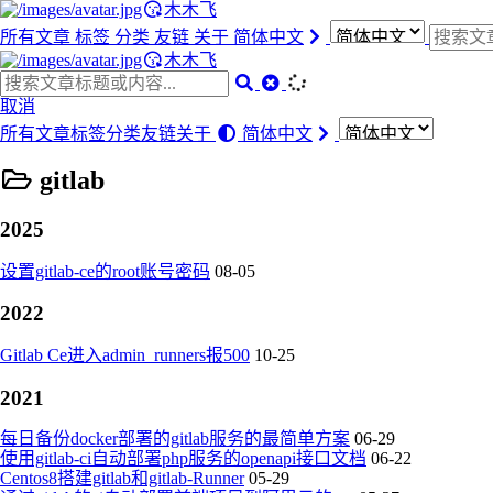
木木飞
所有文章
标签
分类
友链
关于
简体中文
木木飞
取消
所有文章
标签
分类
友链
关于
简体中文
gitlab
2025
设置gitlab-ce的root账号密码
08-05
2022
Gitlab Ce进入admin_runners报500
10-25
2021
每日备份docker部署的gitlab服务的最简单方案
06-29
使用gitlab-ci自动部署php服务的openapi接口文档
06-22
Centos8搭建gitlab和gitlab-Runner
05-29