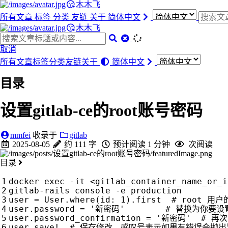
木木飞
所有文章
标签
分类
友链
关于
简体中文
木木飞
取消
所有文章
标签
分类
友链
关于
简体中文
目录
设置gitlab-ce的root账号密码
mmfei
收录于
gitlab
2025-08-05
约 111 字
预计阅读 1 分钟
次阅读
目录
docker 
exec
 -it <gitlab_container_name_or_i
user
=
 User.where
(
id: 1
)
.first  
# root 用户
user.password 
=
'新密码'
# 替换为你要设
user.password_confirmation 
=
'新密码'
# 再
user.save!  
# 保存修改，感叹号表示如果有错误会抛出