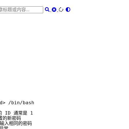
d> /bin/bash

的 ID 通常是 1
置的新密码
次输入相同的密码
异常