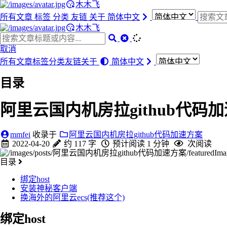
木木飞
所有文章
标签
分类
友链
关于
简体中文
木木飞
取消
所有文章
标签
分类
友链
关于
简体中文
目录
阿里云国内机房拉github代码
mmfei
收录于
阿里云国内机房拉github代码加速方案
2022-04-20
约 117 字
预计阅读 1 分钟
次阅读
目录
绑定host
安装神秘客户端
换海外的阿里云ecs(推荐这个)
绑定host