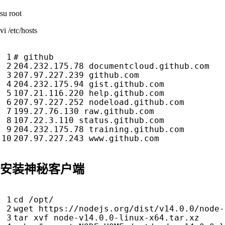
su root
vi /etc/hosts
# github
204.232.175.78 documentcloud.github.com

207.97.227.239 github.com

204.232.175.94 gist.github.com

107.21.116.220 help.github.com

207.97.227.252 nodeload.github.com

199.27.76.130 raw.github.com

107.22.3.110 status.github.com

204.232.175.78 training.github.com

安装神秘客户端
cd
 /opt/

wget https://nodejs.org/dist/v14.0.0/node-