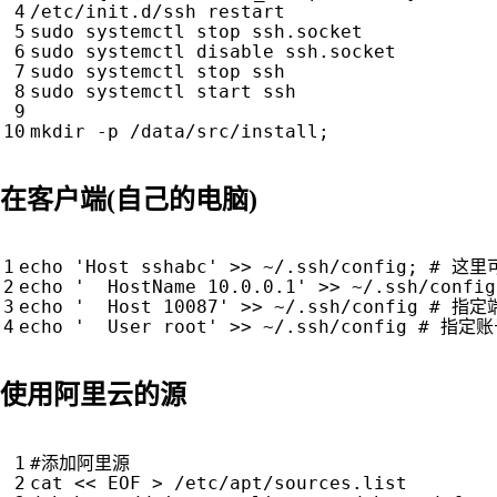
/etc/init.d/ssh restart

sudo systemctl stop ssh.socket

sudo systemctl disable ssh.socket

sudo systemctl stop ssh

sudo systemctl start ssh

mkdir -p /data/src/install
;
在客户端(自己的电脑)
echo
'Host sshabc'
 >> ~/.ssh/config
;
# 这里
echo
'	HostName 10.0.0.1'
 >> ~/.ssh/config
echo
'	Host 10087'
 >> ~/.ssh/config 
# 指定
echo
'	User root'
 >> ~/.ssh/config 
# 指定账
使用阿里云的源
#添加阿里源
cat 