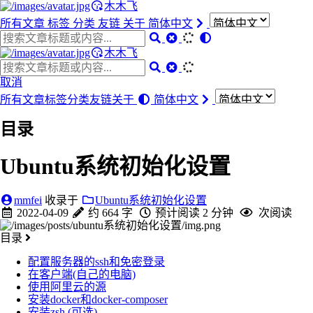
木木飞
所有文章
标签
分类
友链
关于
简体中文
木木飞
取消
所有文章
标签
分类
友链
关于
简体中文
目录
Ubuntu系统初始化设置
mmfei
收录于
Ubuntu系统初始化设置
2022-04-09
约 664 字
预计阅读 2 分钟
次阅读
目录
配置服务器的ssh和免密登录
在客户端(自己的电脑)
使用阿里云的源
安装docker和docker-composer
安装zsh (可选)