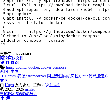
apt install -y apt-transport-https ca-cert
curl -fsSL https://download.docker.com/lin
add-apt-repository 
"deb [arch=amd64] https
apt update

apt install -y docker-ce docker-ce-cli con
systemctl status docker

curl -L 
"https://github.com/docker/compose
chmod +x /usr/local/bin/docker-compose

docker-compose --version

更新于 2022-04-09
阅读原始文档
linux
,
ubuntu
,
docker
,
docker-compose
返回
|
主页
Centos8安装chromedriver
阿里云国内机房拉github代码加速方
案
由
Hugo
强力驱动 | 主题 -
LoveIt
2021 - 2026
mmfei
|
粤ICP备15086948号-1