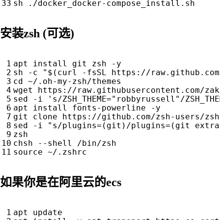
安装zsh (可选)
apt install git zsh -y

sh -c 
"
$(
curl -fsSL https://raw.github.com
cd
 ~/.oh-my-zsh/themes

wget https://raw.githubusercontent.com/zak
sed -i 
's/ZSH_THEME="robbyrussell"/ZSH_THE
apt install fonts-powerline -y

git clone https://github.com/zsh-users/zsh
sed -i 
"s/plugins=(git)/plugins=(git extra
zsh

source
如果你是在阿里云的ecs
apt update
