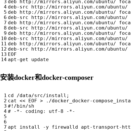
EOF
安装docker和docker-composer
cd
 /data/src/install
;
cat 