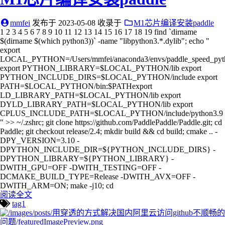
mmfei
发布于
2023-05-08
收录于
M1芯片编译安装paddle
1 2 3 4 5 6 7 8 9 10 11 12 13 14 15 16 17 18 19 find `dirname
$(dirname $(which python3))` -name "libpython3.*.dylib"; echo "
export
LOCAL_PYTHON=/Users/mmfei/anaconda3/envs/paddle_speed_pyt
export PYTHON_LIBRARY=$LOCAL_PYTHON/lib export
PYTHON_INCLUDE_DIRS=$LOCAL_PYTHON/include export
PATH=$LOCAL_PYTHON/bin:$PATHexport
LD_LIBRARY_PATH=$LOCAL_PYTHON/lib export
DYLD_LIBRARY_PATH=$LOCAL_PYTHON/lib export
CPLUS_INCLUDE_PATH=$LOCAL_PYTHON/include/python3.9
" >> ~/.zshrc; git clone https://github.com/PaddlePaddle/Paddle.git; cd
Paddle; git checkout release/2.4; mkdir build && cd build; cmake .. -
DPY_VERSION=3.10 -
DPYTHON_INCLUDE_DIR=${PYTHON_INCLUDE_DIRS} -
DPYTHON_LIBRARY=${PYTHON_LIBRARY} -
DWITH_GPU=OFF -DWITH_TESTING=OFF -
DCMAKE_BUILD_TYPE=Release -DWITH_AVX=OFF -
DWITH_ARM=ON; make -j10; cd
阅读全文
tag1