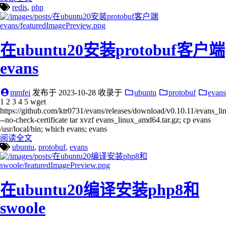
redis
,
php
在ubuntu20安装protobuf客户端
evans
mmfei
发布于
2023-10-28
收录于
ubuntu
protobuf
evans
1 2 3 4 5 wget
https://github.com/ktr0731/evans/releases/download/v0.10.11/evans_l
--no-check-certificate tar xvzf evans_linux_amd64.tar.gz; cp evans
/usr/local/bin; which evans; evans
阅读全文
ubuntu
,
protobuf
,
evans
在ubuntu20编译安装php8和
swoole