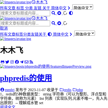
木木飞
所有文章
标签
分类
友链
关于
简体中文
木木飞
取消
所有文章
标签
分类
友链
关于
简体中文
木木飞
phpredis的使用
mmfei
发布于
2023-11-07
收录于
redis
php
1、redis的5种数据类型： string 字符串（可以为整形、浮点型和
字符串，统称为元素） list 列表（实现队列,元素不唯一，先入先
出原则）-- 理解成水管 set
阅读全文