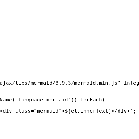
ajax/libs/mermaid/8.9.3/mermaid.min.js"
inte
Name
(
"language-mermaid"
)).
forEach
(
<div class="mermaid">
${
el
.
innerText
}
</div>`
;