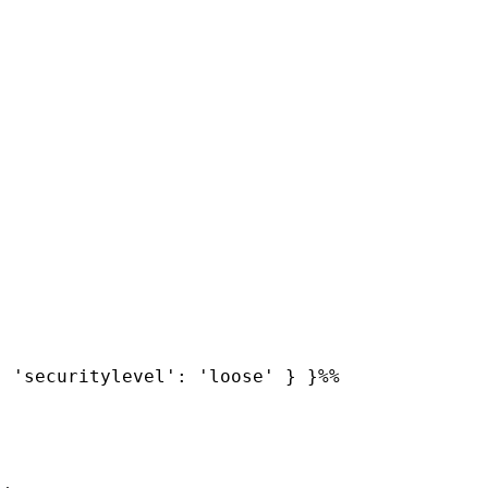
 'securitylevel': 'loose' } }%%
