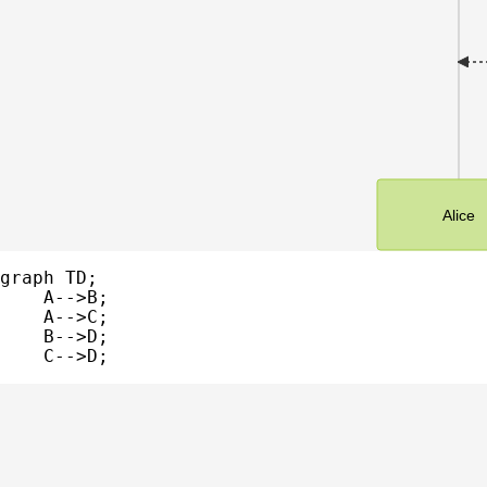
Alice
graph TD;

    A-->B;

    A-->C;

    B-->D;
