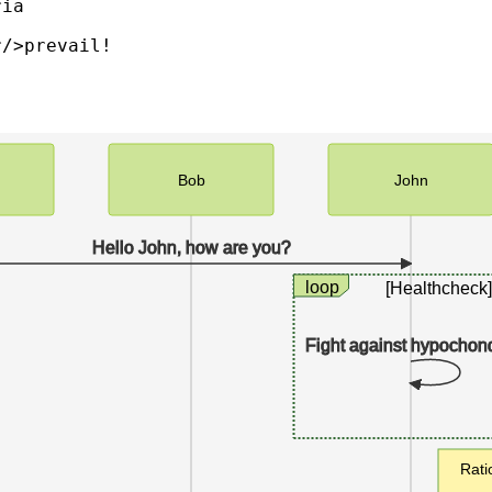
ia

/>prevail!

Bob
John
Hello John, how are you?
loop
[Healthcheck]
Fight against hypochon
Rati