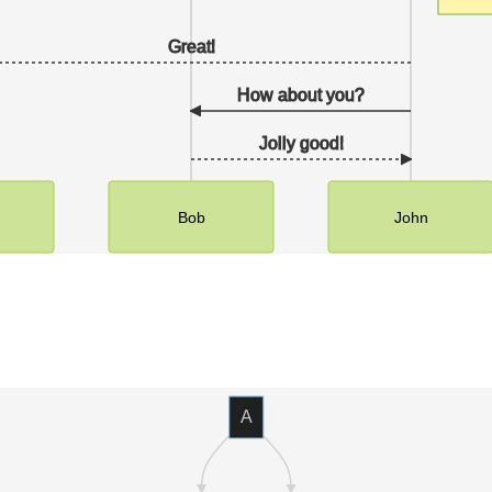
Great!
How about you?
Jolly good!
Bob
John
A