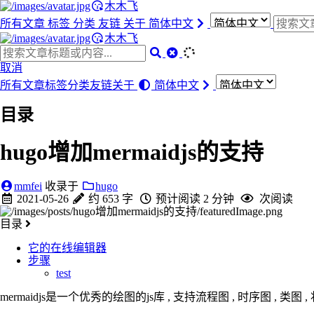
木木飞
所有文章
标签
分类
友链
关于
简体中文
木木飞
取消
所有文章
标签
分类
友链
关于
简体中文
目录
hugo增加mermaidjs的支持
mmfei
收录于
hugo
2021-05-26
约 653 字
预计阅读 2 分钟
次阅读
目录
它的在线编辑器
步骤
test
mermaidjs是一个优秀的绘图的js库 , 支持流程图 , 时序图 , 类图 