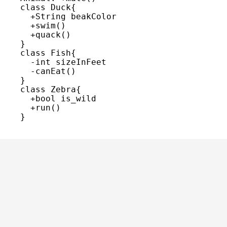
    class Duck{

      +String beakColor

      +swim()

      +quack()

    }

    class Fish{

      -int sizeInFeet

      -canEat()

    }

    class Zebra{

      +bool is_wild

      +run()

    }
