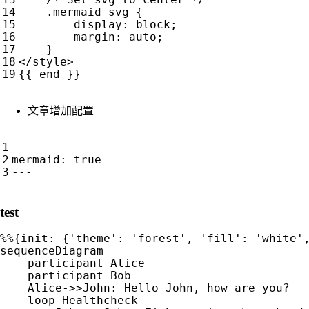
.
mermaid
svg
{
display
:
block
;
margin
:
auto
;
}
</
style
>
文章增加配置
---
mermaid
:
true
---
test
%%{init: {'theme': 'forest', 'fill': 'white',
sequenceDiagram

    participant Alice

    participant Bob

    Alice->>John: Hello John, how are you?

    loop Healthcheck
