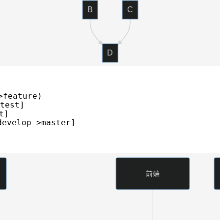
B
C
D
eature)

est]

]

elop->master]

前端