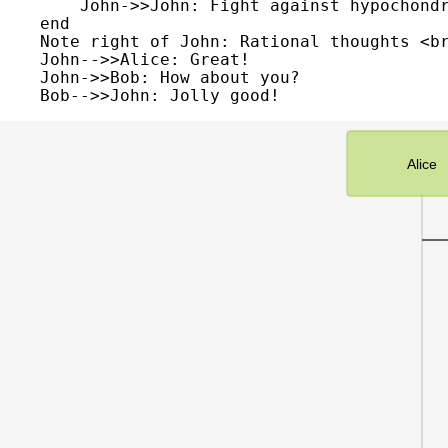
        John->>John: Fight against hypochondr
    end

    Note right of John: Rational thoughts <br
    John-->>Alice: Great!

    John->>Bob: How about you?

Alice