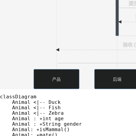
提交
验收 (
产品
后端
classDiagram

    Animal <|-- Duck

    Animal <|-- Fish

    Animal <|-- Zebra

    Animal : +int age

    Animal : +String gender

    Animal: +isMammal()

    Animal: +mate()
