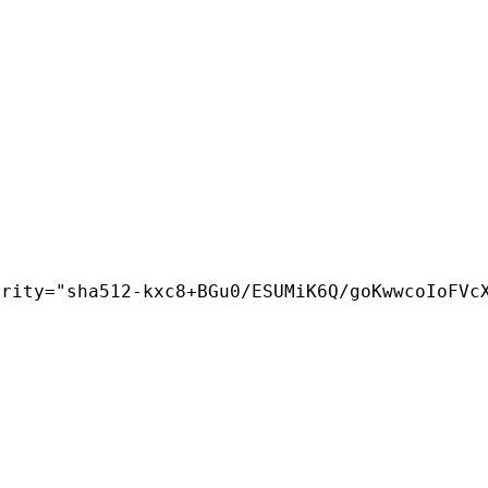
grity
=
"sha512-kxc8+BGu0/ESUMiK6Q/goKwwcoIoFVc