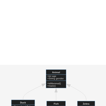
Animal
+int age
+String gender
+isMammal()
+mate()
Duck
Fish
Zebra