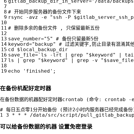
gitlab_backup_dir_in_server
=
"/data/backups
# 开始同步服务器的备份文件下来
rsync -avz -e 
"ssh -P 
$gitlab_server_ssh_p
# 删除多余的备份文件 , 只保留最新五份
save_number
=
"5"
# 备份只留最新5份
keyword
=
"backup"
# 过滤关键字,防止目录有混淆其
cd
$local_backup_dir
save_file
=
`
ls -lrt 
|
 grep 
"
$keyword
"
|
 tai
ls 
|
 grep 
"
$keyword
"
|
 grep -v 
"
$save_file
echo
'finished'
;
在备份机配好定时器
# 每日五点零1分开始备份 (预计2小时内服务器已经完成备份)
可以给备份数据的机器 设置免密登录