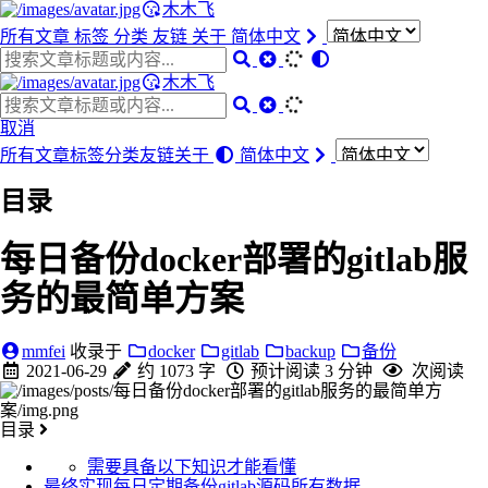
木木飞
所有文章
标签
分类
友链
关于
简体中文
木木飞
取消
所有文章
标签
分类
友链
关于
简体中文
目录
每日备份docker部署的gitlab服
务的最简单方案
mmfei
收录于
docker
gitlab
backup
备份
2021-06-29
约 1073 字
预计阅读 3 分钟
次阅读
目录
需要具备以下知识才能看懂
最终实现每日定期备份gitlab源码所有数据