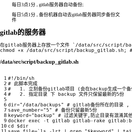
每日3点1分 , gitlab服务器自动备份;
每日5点1分 , 备份机器自动去gitlab服务器同步备份文
件
gitlab的服务器
在gitlab服务器上存放一个文件 `/data/src/script/back
/data/src/script/backup_gitlab.sh
# 此脚本完成 
#   1. 立刻备份gitlab项目 (会在backup生成一个
#   2. 指定目录 下 backup 文件只保留最新的5份
dir
=
"/data/backups"
# gitlab备份所在的目录 , 需要
save_number
=
"5"
# 备份只留最新5份
keyword
=
"backup"
# 过滤关键字,防止目录有混淆其
docker 
exec
 -t gitlab gitlab-rake gitlab:b
cd
$dir
save_file
=
`
ls -lrt 
|
 grep 
"
$keyword
"
|
 tai