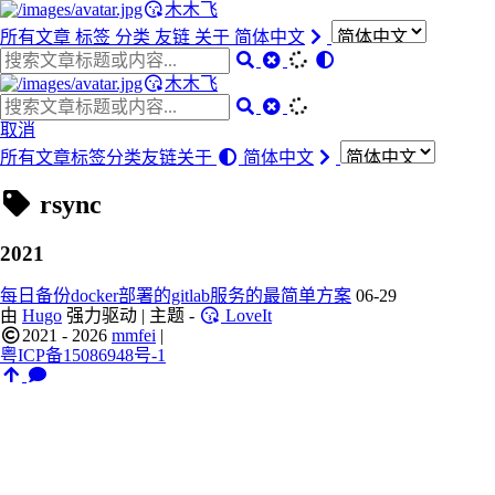
木木飞
所有文章
标签
分类
友链
关于
简体中文
木木飞
取消
所有文章
标签
分类
友链
关于
简体中文
rsync
2021
每日备份docker部署的gitlab服务的最简单方案
06-29
由
Hugo
强力驱动 | 主题 -
LoveIt
2021 - 2026
mmfei
|
粤ICP备15086948号-1