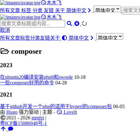
木木飞
所有文章
标签
分类
友链
关于
简体中文
木木飞
取消
所有文章
标签
分类
友链
关于
简体中文
composer
2023
在ubuntu20编译安装php8和swoole
10-18
一些composer好用的命令
04-28
2021
基于github开发一个php的适用于hyperf的composer包
06-05
由
Hugo
强力驱动 | 主题 -
LoveIt
2021 - 2026
mmfei
|
粤ICP备15086948号-1