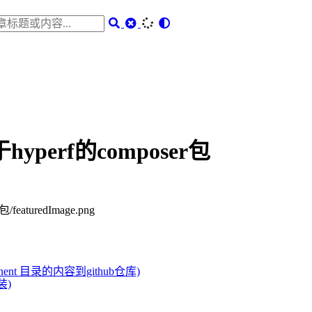
yperf的composer包
nt 目录的内容到github仓库)
装)