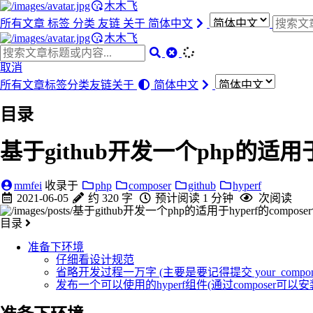
木木飞
所有文章
标签
分类
友链
关于
简体中文
木木飞
取消
所有文章
标签
分类
友链
关于
简体中文
目录
基于github开发一个php的适用于h
mmfei
收录于
php
composer
github
hyperf
2021-06-05
约 320 字
预计阅读 1 分钟
次阅读
目录
准备下环境
仔细看设计规范
省略开发过程一万字 (主要是要记得提交 your_compone
发布一个可以使用的hyperf组件(通过composer可以安