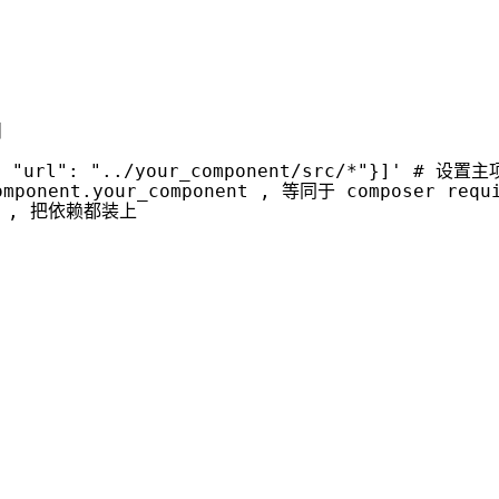
目
, "url": "../your_component/src/*"}]'
# 设置主
ponent.your_component , 等同于 composer req
 , 把依赖都装上