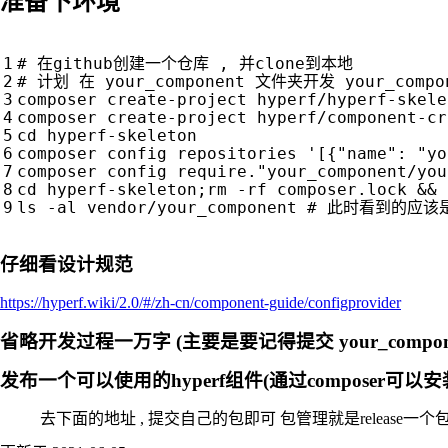
准备下环境
# 在github创建一个仓库 , 并clone到本地
# 计划 在 your_component 文件夹开发 your_compon
composer create-project hyperf/hyperf-skele
composer create-project hyperf/component-cr
cd
 hyperf-skeleton

composer config repositories 
'[{"name": "yo
composer config require.
"your_component/you
cd
 hyperf-skeleton
;
rm -rf composer.lock 
&&
 
ls -al vendor/your_component 
# 此时看到的应该
仔细看设计规范
https://hyperf.wiki/2.0/#/zh-cn/component-guide/configprovider
省略开发过程一万字 (主要是要记得提交 your_compone
发布一个可以使用的hyperf组件(通过composer可以安
去下面的地址 , 提交自己的包即可 包管理就是release一