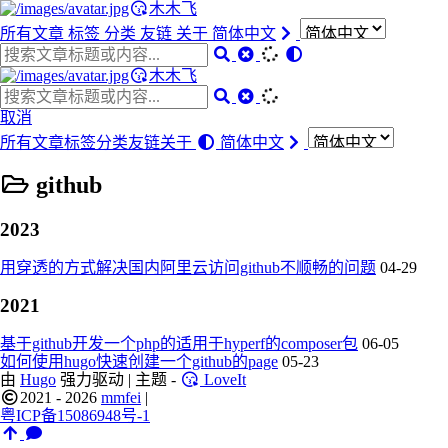
木木飞
所有文章
标签
分类
友链
关于
简体中文
木木飞
取消
所有文章
标签
分类
友链
关于
简体中文
github
2023
用穿透的方式解决国内阿里云访问github不顺畅的问题
04-29
2021
基于github开发一个php的适用于hyperf的composer包
06-05
如何使用hugo快速创建一个github的page
05-23
由
Hugo
强力驱动 | 主题 -
LoveIt
2021 - 2026
mmfei
|
粤ICP备15086948号-1